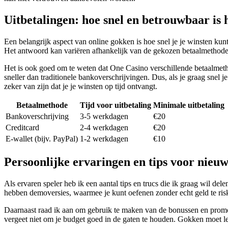
Uitbetalingen: hoe snel en betrouwbaar is 
Een belangrijk aspect van online gokken is hoe snel je je winsten kunt
Het antwoord kan variëren afhankelijk van de gekozen betaalmethode, 
Het is ook goed om te weten dat One Casino verschillende betaalmethod
sneller dan traditionele bankoverschrijvingen. Dus, als je graag snel 
zeker van zijn dat je je winsten op tijd ontvangt.
Betaalmethode
Tijd voor uitbetaling
Minimale uitbetaling
Bankoverschrijving
3-5 werkdagen
€20
Creditcard
2-4 werkdagen
€20
E-wallet (bijv. PayPal)
1-2 werkdagen
€10
Persoonlijke ervaringen en tips voor nieuw
Als ervaren speler heb ik een aantal tips en trucs die ik graag wil del
hebben demoversies, waarmee je kunt oefenen zonder echt geld te riske
Daarnaast raad ik aan om gebruik te maken van de bonussen en promoti
vergeet niet om je budget goed in de gaten te houden. Gokken moet leu