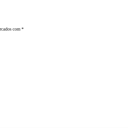
arcados com
*