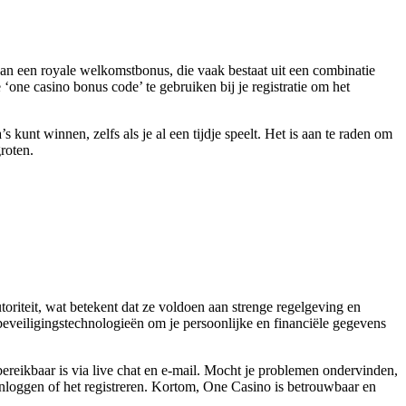
an een royale welkomstbonus, die vaak bestaat uit een combinatie
‘one casino bonus code’ te gebruiken bij je registratie om het
 kunt winnen, zelfs als je al een tijdje speelt. Het is aan te raden om
roten.
oriteit, wat betekent dat ze voldoen aan strenge regelgeving en
beveiligingstechnologieën om je persoonlijke en financiële gegevens
bereikbaar is via live chat en e-mail. Mocht je problemen ondervinden,
 inloggen of het registreren. Kortom, One Casino is betrouwbaar en