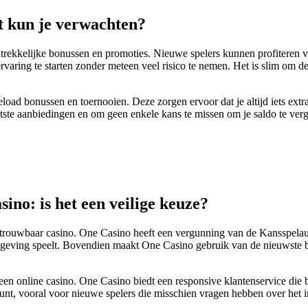
t kun je verwachten?
trekkelijke bonussen en promoties. Nieuwe spelers kunnen profiteren v
varing te starten zonder meteen veel risico te nemen. Het is slim om de 
load bonussen en toernooien. Deze zorgen ervoor dat je altijd iets extra’s
ste aanbiedingen en om geen enkele kans te missen om je saldo te verg
no: is het een veilige keuze?
betrouwbaar casino. One Casino heeft een vergunning van de Kansspelaut
 omgeving speelt. Bovendien maakt One Casino gebruik van de nieuwste 
een online casino. One Casino biedt een responsive klantenservice die 
spunt, vooral voor nieuwe spelers die misschien vragen hebben over het