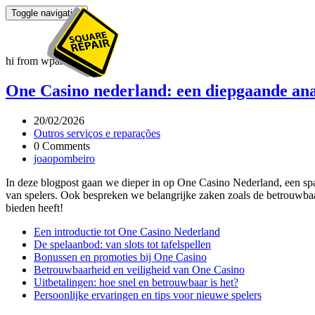
Toggle navigation
hi from wpar
One Casino nederland: een diepgaande ana
20/02/2026
Outros serviços e reparações
0 Comments
joaopombeiro
In deze blogpost gaan we dieper in op One Casino Nederland, een spa
van spelers. Ook bespreken we belangrijke zaken zoals de betrouwbaa
bieden heeft!
Een introductie tot One Casino Nederland
De spelaanbod: van slots tot tafelspellen
Bonussen en promoties bij One Casino
Betrouwbaarheid en veiligheid van One Casino
Uitbetalingen: hoe snel en betrouwbaar is het?
Persoonlijke ervaringen en tips voor nieuwe spelers