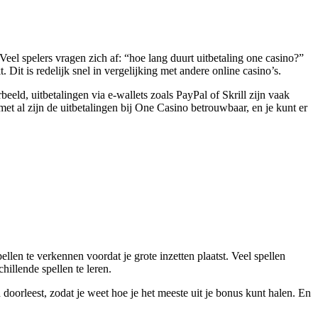
Veel spelers vragen zich af: “hoe lang duurt uitbetaling one casino?”
t is redelijk snel in vergelijking met andere online casino’s.
eld, uitbetalingen via e-wallets zoals PayPal of Skrill zijn vaak
met al zijn de uitbetalingen bij One Casino betrouwbaar, en je kunt er
ellen te verkennen voordat je grote inzetten plaatst. Veel spellen
illende spellen te leren.
orleest, zodat je weet hoe je het meeste uit je bonus kunt halen. En